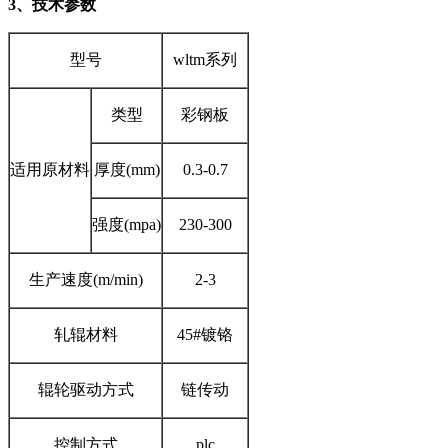
3
、技术参数
型号
wltm系列
类型
彩钢板
适用原材料
厚度(mm)
0.3-0.7
强度(mpa)
230-300
生产速度(m/min)
2-3
轧辊材料
45#镀铬
辊轮驱动方式
链传动
控制方式
plc