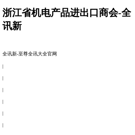
浙江省机电产品进出口商会-全
讯新
全讯新-至尊全讯大全官网
全讯新-至尊全讯大全官网
|
关于商会
|
会员信息
|
商会服务
|
新闻公告
|
电子刊物
|
联系全讯新