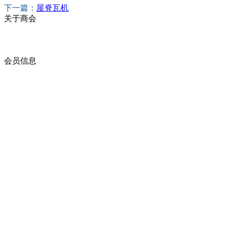
下一篇：
屋脊瓦机
关于商会
商会简介
商会章程
入会须知
会员信息
会员企业
产品分类
商会服务
企业动态
展会动态
商会动态
政策法规
新闻公告
全讯新的公告
本省新闻
行业动态
浙江省机电产品进出口商会
邮箱：
zccme666@163.com