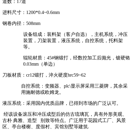
道数：17道
进料尺寸：1200*0.4~0.6mm
钢卷内径：508mm
设备组成：装料架（客户自选），主机系统，冲压
装置，刀架装置，液压系统，自控系统，托料架
等。
辊轮材质：45#钢锻打，经数控加工后抛光，镀硬铬
0.03mm（单边）
刀板材质：cr12锻打，淬火硬度hrc59~62
自控系统：变频器、plc\显示屏采用三菱牌，其余采
用施耐德或欧姆龙。
液压系统：采用国内优质品牌，已得到市场的广泛认可。
经该设备滚压和冲压成型后的仿古琉璃瓦，具有外形美观、
古朴 典雅、造型 别致等特点。广泛用于花园式工厂、风景
区、亭台楼榭、度假村、宾馆别墅等建筑.