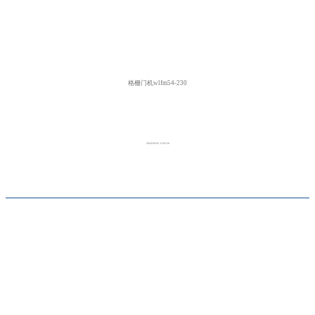
格栅门机wlfm54-230
2020-09-02 15:02:36