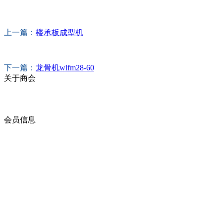
上一篇：
楼承板成型机
下一篇：
龙骨机wlfm28-60
关于商会
商会简介
商会章程
入会须知
会员信息
会员企业
产品分类
商会服务
企业动态
展会动态
商会动态
政策法规
新闻公告
全讯新的公告