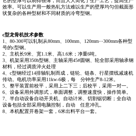
它的壁厚可以制得很薄，而且大大简化了生产工艺，提高生产
效率。可以生产用一般热轧方法难以生产的壁厚均匀但截面形
状复杂的各种型材和不同材质的冷弯型钢。
c
型龙骨机技术参数
1、80-300可以轧制从80mm、100mm、120mm···300mm各种型
号的c型钢。
2、主机长9米、宽1.1米、高1.6米；净重6吨。
3、机架采用350h型钢、主轴采用45#圆钢、轮全部采用轴承钢
材料，经过调质淬火处理
4、c型钢经过14排轴轧制而成，链轮、链条、行星摆线减速机
传动。电机功率采用11kw-6极，每 分钟生产8-12米。
5、整平装置前校平，采用上二下三；后校平，采用一对一。
6、设备采用外调形式，单面调整，调整速度快，操作简单。
7、半自动设备自动开关机、自动计米、切割锯切断；全自动
设备包括全部采用电脑控制，自动 任意冲孔。
8、本机配置开卷架一套，6米出料平台一套。