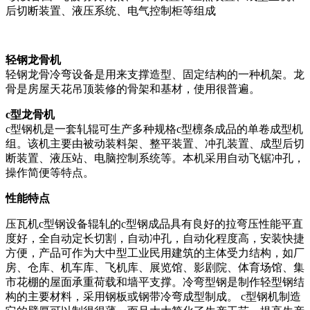
后切断装置、液压系统、电气控制柜等组成
轻钢龙骨机
轻钢龙骨冷弯设备是用来支撑造型、固定结构的一种机架。龙
骨是房屋天花吊顶装修的骨架和基材，使用很普遍。
c
型龙骨机
c型钢机是一套轧辊可生产多种规格c型檩条成品的单卷成型机
组。该机主要由被动装料架、整平装置、冲孔装置、成型后切
断装置、液压站、电脑控制系统等。本机采用自动飞锯冲孔，
操作简便等特点。
性能特点
压瓦机c型钢设备辊轧的c型钢成品具有良好的拉弯压性能平直
度好，全自动定长切割，自动冲孔，自动化程度高，安装快捷
方便，产品可作为大中型工业民用建筑的主体受力结构，如厂
房、仓库、机车库、飞机库、展览馆、影剧院、体育场馆、集
市花棚的屋面承重荷载和墙平支撑。冷弯型钢是制作轻型钢结
构的主要材料，采用钢板或钢带冷弯成型制成。 c型钢机制造