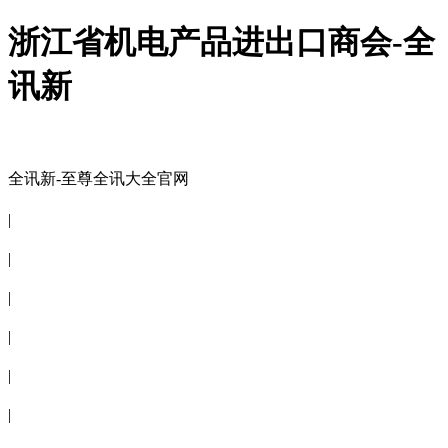
浙江省机电产品进出口商会-全
讯新
全讯新-至尊全讯大全官网
全讯新-至尊全讯大全官网
|
关于商会
|
会员信息
|
商会服务
|
新闻公告
|
电子刊物
|
联系全讯新