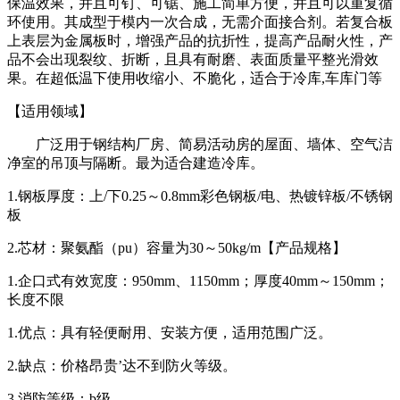
保温效果，并且可钉、可锯、施工简单方便，并且可以重复循
环使用。其成型于模内一次合成，无需介面接合剂。若复合板
上表层为金属板时，增强产品的抗折性，提高产品耐火性，产
品不会出现裂纹、折断，且具有耐磨、表面质量平整光滑效
果。在超低温下使用收缩小、不脆化，适合于冷库,车库门等
【适用领域】
广泛用于钢结构厂房、简易活动房的屋面、墙体、空气洁
净室的吊顶与隔断。最为适合建造冷库。
1.钢板厚度：上/下0.25～0.8mm彩色钢板/电、热镀锌板/不锈钢
板
2.芯材：聚氨酯（pu）容量为30～50kg/m【产品规格】
1.企口式有效宽度：950mm、1150mm；厚度40mm～150mm；
长度不限
1.优点：具有轻便耐用、安装方便，适用范围广泛。
2.缺点：价格昂贵’达不到防火等级。
3.消防等级：b级