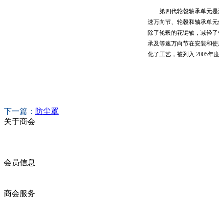
第四代轮毂轴承单元是温
速万向节、轮毂和轴承单元
除了轮毂的花键轴，减轻了
承及等速万向节在安装和使
化了工艺，被列入 2005
下一篇：
防尘罩
关于商会
商会简介
商会章程
入会须知
会员信息
会员企业
产品分类
商会服务
企业动态
展会动态