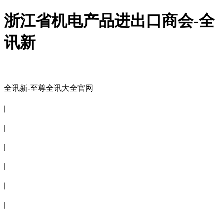
浙江省机电产品进出口商会-全
讯新
全讯新-至尊全讯大全官网
全讯新-至尊全讯大全官网
|
关于商会
|
会员信息
|
商会服务
|
新闻公告
|
电子刊物
|
联系全讯新