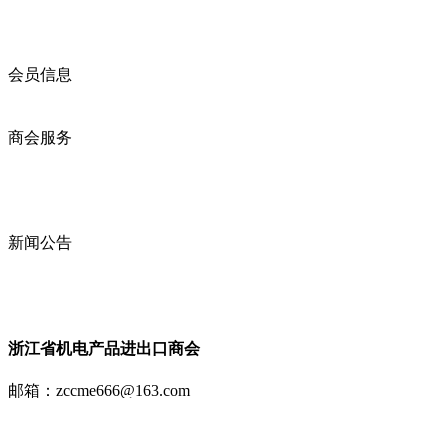
商会简介
商会章程
入会须知
会员信息
会员企业
产品分类
商会服务
企业动态
展会动态
商会动态
政策法规
新闻公告
全讯新的公告
本省新闻
行业动态
浙江省机电产品进出口商会
邮箱：
zccme666@163.com
电话：0571-85191536 0571-85194827
全讯新 copyright ? 2009 zjccme.com all rights reserved icp证 :