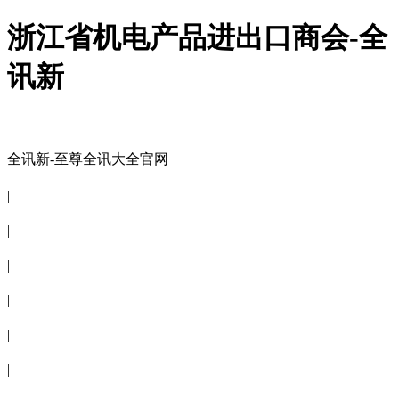
浙江省机电产品进出口商会-全
讯新
全讯新-至尊全讯大全官网
全讯新-至尊全讯大全官网
|
关于商会
|
会员信息
|
商会服务
|
新闻公告
|
电子刊物
|
联系全讯新