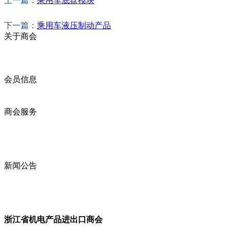
上一篇：
乘用车底盘模块
下一篇：
乘用车液压制动产品
关于商会
商会简介
商会章程
入会须知
会员信息
会员企业
产品分类
商会服务
企业动态
展会动态
商会动态
政策法规
新闻公告
全讯新的公告
本省新闻
行业动态
浙江省机电产品进出口商会