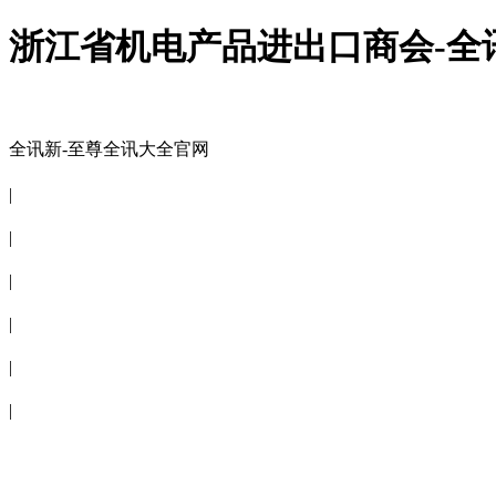
浙江省机电产品进出口商会-全
全讯新-至尊全讯大全官网
全讯新-至尊全讯大全官网
|
关于商会
|
会员信息
|
商会服务
|
新闻公告
|
电子刊物
|
联系全讯新