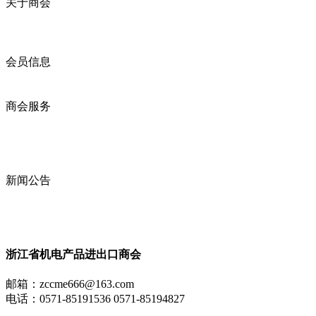
关于商会
商会简介
商会章程
入会须知
会员信息
会员企业
产品分类
商会服务
企业动态
展会动态
商会动态
政策法规
新闻公告
全讯新的公告
本省新闻
行业动态
浙江省机电产品进出口商会
邮箱：
zccme666@163.com
电话：0571-85191536 0571-85194827
全讯新 copyright ? 2009 zjccme.com all rights reserved icp证 :