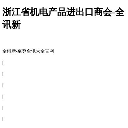
浙江省机电产品进出口商会-全
讯新
全讯新-至尊全讯大全官网
全讯新-至尊全讯大全官网
|
关于商会
|
会员信息
|
商会服务
|
新闻公告
|
电子刊物
|
联系全讯新