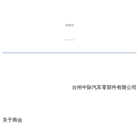
维修包
2020-09-04 14:53:19
台州中际汽车零部件有限公司
关于商会
商会简介
商会章程