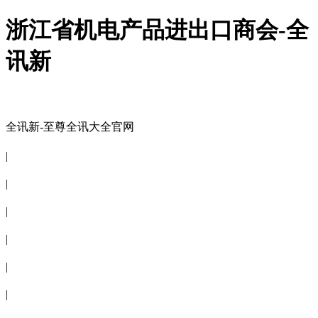
浙江省机电产品进出口商会-全
讯新
全讯新-至尊全讯大全官网
全讯新-至尊全讯大全官网
|
关于商会
|
会员信息
|
商会服务
|
新闻公告
|
电子刊物
|
联系全讯新