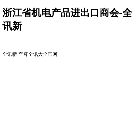
浙江省机电产品进出口商会-全
讯新
全讯新-至尊全讯大全官网
全讯新-至尊全讯大全官网
|
关于商会
|
会员信息
|
商会服务
|
新闻公告
|
电子刊物
|
联系全讯新