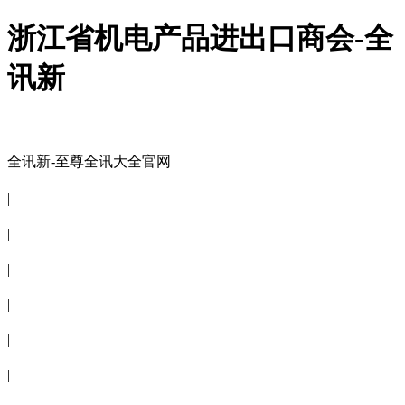
浙江省机电产品进出口商会-全
讯新
全讯新-至尊全讯大全官网
全讯新-至尊全讯大全官网
|
关于商会
|
会员信息
|
商会服务
|
新闻公告
|
电子刊物
|
联系全讯新