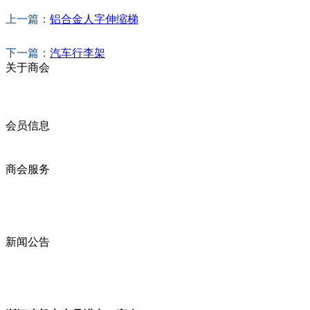
上一篇：
铝合金人字伸缩梯
下一篇：
汽车行李架
关于商会
商会简介
商会章程
入会须知
会员信息
会员企业
产品分类
商会服务
企业动态
展会动态
商会动态
政策法规
新闻公告
全讯新的公告
本省新闻
行业动态