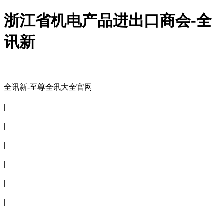
浙江省机电产品进出口商会-全
讯新
全讯新-至尊全讯大全官网
全讯新-至尊全讯大全官网
|
关于商会
|
会员信息
|
商会服务
|
新闻公告
|
电子刊物
|
联系全讯新