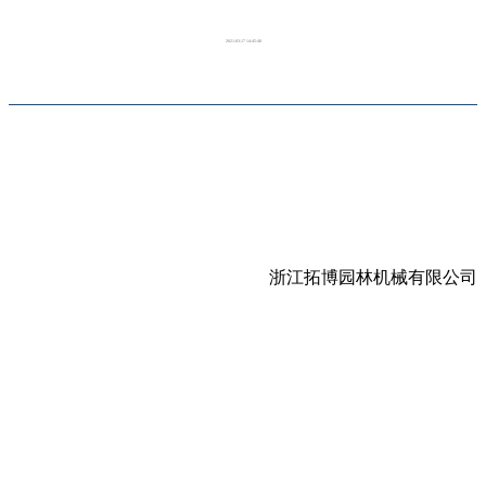
2021-03-17 14:45:48
浙江拓博园林机械有限公司