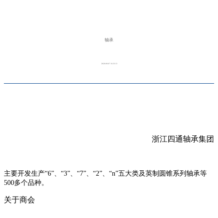
轴承
2020-09-07 16:33:13
浙江四通轴承集团
主要开发生产
“6”
、
“3”
、
“7”
、
“2”
、
“n”
五大类及英制圆锥系列轴承等
500
多个品种。
关于商会
商会简介