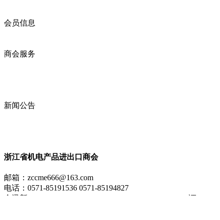
商会章程
入会须知
会员信息
会员企业
产品分类
商会服务
企业动态
展会动态
商会动态
政策法规
新闻公告
全讯新的公告
本省新闻
行业动态
浙江省机电产品进出口商会
邮箱：
zccme666@163.com
电话：0571-85191536 0571-85194827
全讯新 copyright ? 2009 zjccme.com all rights reserved icp证 :
浙江机电商会 至尊全讯大全官网的版权所有
网站地图