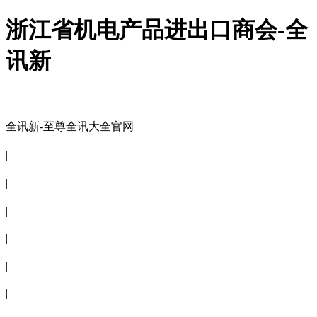
浙江省机电产品进出口商会-全
讯新
全讯新-至尊全讯大全官网
全讯新-至尊全讯大全官网
|
关于商会
|
会员信息
|
商会服务
|
新闻公告
|
电子刊物
|
联系全讯新