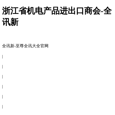
浙江省机电产品进出口商会-全
讯新
全讯新-至尊全讯大全官网
全讯新-至尊全讯大全官网
|
关于商会
|
会员信息
|
商会服务
|
新闻公告
|
电子刊物
|
联系全讯新