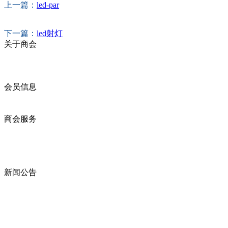
上一篇：
led-par
下一篇：
led射灯
关于商会
商会简介
商会章程
入会须知
会员信息
会员企业
产品分类
商会服务
企业动态
展会动态
商会动态
政策法规
新闻公告
全讯新的公告
本省新闻
行业动态
浙江省机电产品进出口商会