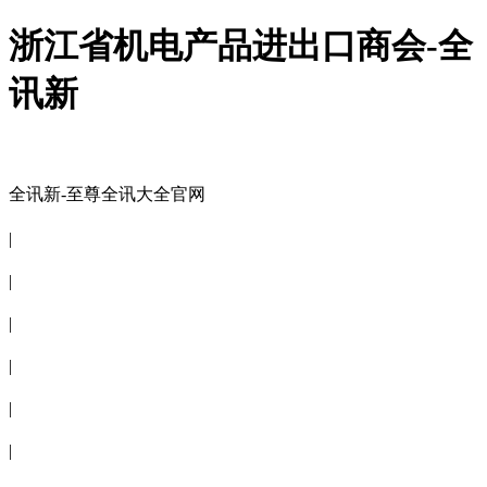
浙江省机电产品进出口商会-全
讯新
全讯新-至尊全讯大全官网
全讯新-至尊全讯大全官网
|
关于商会
|
会员信息
|
商会服务
|
新闻公告
|
电子刊物
|
联系全讯新