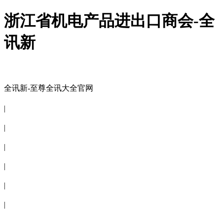
浙江省机电产品进出口商会-全
讯新
全讯新-至尊全讯大全官网
全讯新-至尊全讯大全官网
|
关于商会
|
会员信息
|
商会服务
|
新闻公告
|
电子刊物
|
联系全讯新