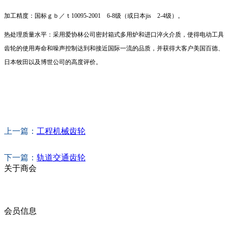
加工精度：国标ｇｂ／ｔ10095-2001 6-8级（或日本jis 2-4级）。
热处理质量水平：采用爱协林公司密封箱式多用炉和进口淬火介质，使得电动工具
齿轮的使用寿命和噪声控制达到和接近国际一流的品质，并获得大客户美国百德、
日本牧田以及博世公司的高度评价。
上一篇：
工程机械齿轮
下一篇：
轨道交通齿轮
关于商会
商会简介
商会章程
入会须知
会员信息
会员企业