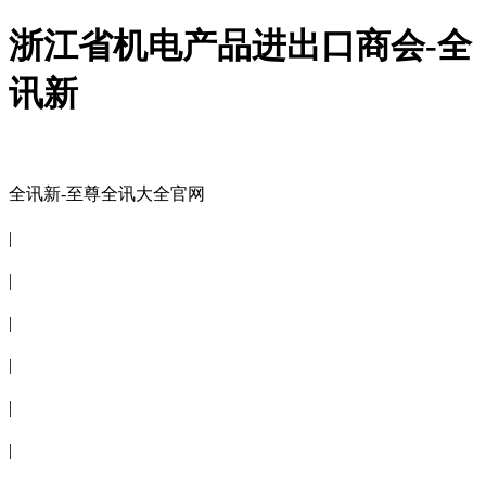
浙江省机电产品进出口商会-全
讯新
全讯新-至尊全讯大全官网
全讯新-至尊全讯大全官网
|
关于商会
|
会员信息
|
商会服务
|
新闻公告
|
电子刊物
|
联系全讯新