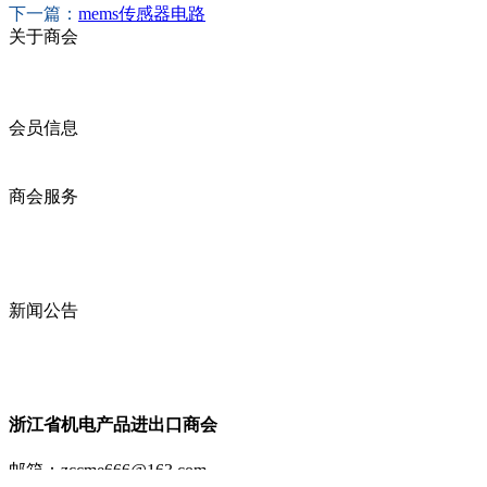
下一篇：
mems传感器电路
关于商会
商会简介
商会章程
入会须知
会员信息
会员企业
产品分类
商会服务
企业动态
展会动态
商会动态
政策法规
新闻公告
全讯新的公告
本省新闻
行业动态
浙江省机电产品进出口商会
邮箱：
zccme666@163.com