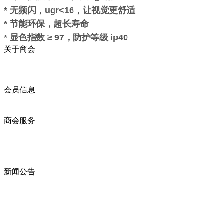
* 无频闪，ugr<16，让视觉更舒适
* 节能环保，超长寿命
* 显色指数 ≥ 97，防护等级 ip40
关于商会
商会简介
商会章程
入会须知
会员信息
会员企业
产品分类
商会服务
企业动态
展会动态
商会动态
政策法规
新闻公告
全讯新的公告
本省新闻
行业动态