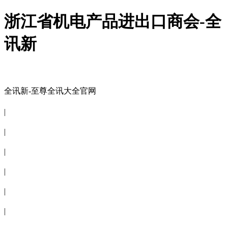
浙江省机电产品进出口商会-全
讯新
全讯新-至尊全讯大全官网
全讯新-至尊全讯大全官网
|
关于商会
|
会员信息
|
商会服务
|
新闻公告
|
电子刊物
|
联系全讯新