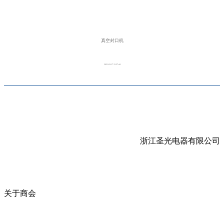
真空封口机
2021-03-17 15:27:44
浙江圣光电器有限公司
关于商会
商会简介
商会章程