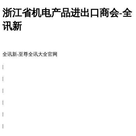
浙江省机电产品进出口商会-全
讯新
全讯新-至尊全讯大全官网
全讯新-至尊全讯大全官网
|
关于商会
|
会员信息
|
商会服务
|
新闻公告
|
电子刊物
|
联系全讯新