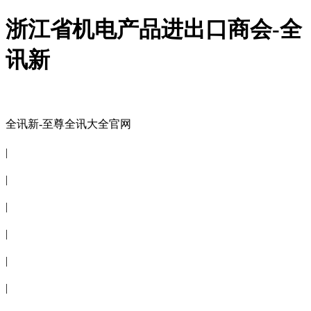
浙江省机电产品进出口商会-全
讯新
全讯新-至尊全讯大全官网
全讯新-至尊全讯大全官网
|
关于商会
|
会员信息
|
商会服务
|
新闻公告
|
电子刊物
|
联系全讯新