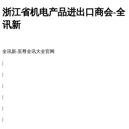
浙江省机电产品进出口商会-全
讯新
全讯新-至尊全讯大全官网
全讯新-至尊全讯大全官网
|
关于商会
|
会员信息
|
商会服务
|
新闻公告
|
电子刊物
|
联系全讯新