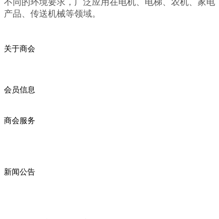
不同的环境要求，广泛应用在电机、电梯、农机、家电
产品、传送机械等领域。
关于商会
商会简介
商会章程
入会须知
会员信息
会员企业
产品分类
商会服务
企业动态
展会动态
商会动态
政策法规
新闻公告
全讯新的公告
本省新闻
行业动态