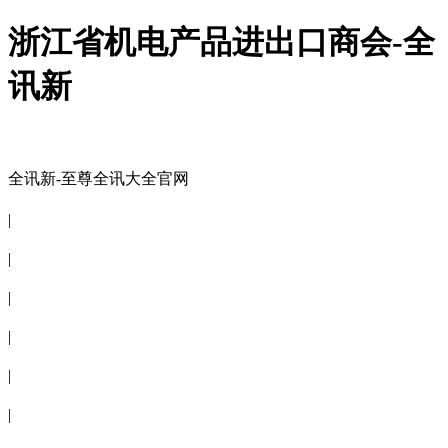
浙江省机电产品进出口商会-全
讯新
全讯新-至尊全讯大全官网
全讯新-至尊全讯大全官网
|
关于商会
|
会员信息
|
商会服务
|
新闻公告
|
电子刊物
|
联系全讯新