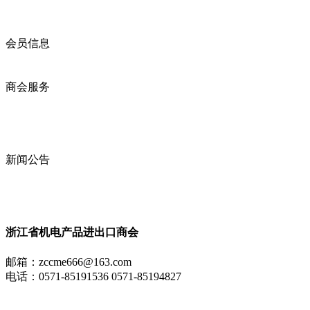
商会章程
入会须知
会员信息
会员企业
产品分类
商会服务
企业动态
展会动态
商会动态
政策法规
新闻公告
全讯新的公告
本省新闻
行业动态
浙江省机电产品进出口商会
邮箱：
zccme666@163.com
电话：0571-85191536 0571-85194827
全讯新 copyright ? 2009 zjccme.com all rights reserved icp证 :
浙江机电商会 至尊全讯大全官网的版权所有