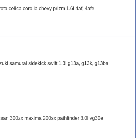
ota celica corolla chevy prizm 1.6l 4af, 4afe
uki samurai sidekick swift 1.3l g13a, g13k, g13ba
ssan 300zx maxima 200sx pathfinder 3.0l vg30e