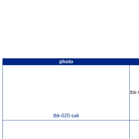
photo
tbk
tbk-020-sak