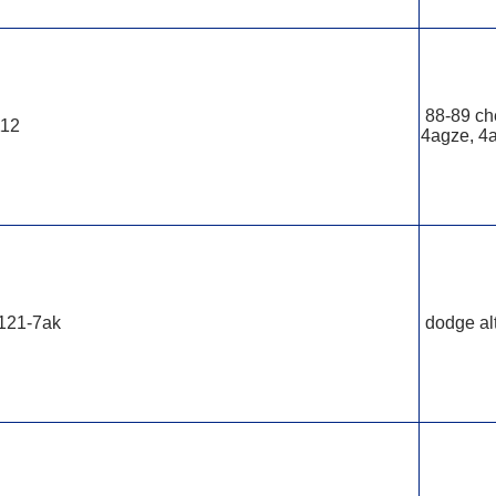
88-89 che
112
4agze, 4
-121-7ak
dodge alt