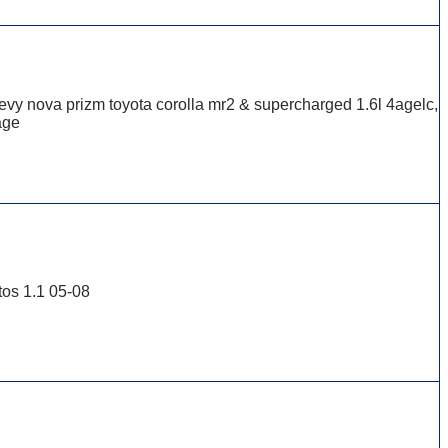
vy nova prizm toyota corolla mr2 & supercharged 1.6l 4agelc,
age
os 1.1 05-08