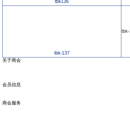
tbk136
tbk
tbk-137
关于商会
商会简介
商会章程
入会须知
会员信息
会员企业
产品分类
商会服务
企业动态
展会动态
商会动态
政策法规