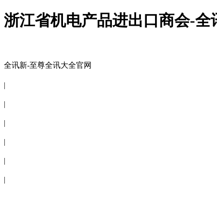
浙江省机电产品进出口商会-全
全讯新-至尊全讯大全官网
全讯新-至尊全讯大全官网
|
关于商会
|
会员信息
|
商会服务
|
新闻公告
|
电子刊物
|
联系全讯新