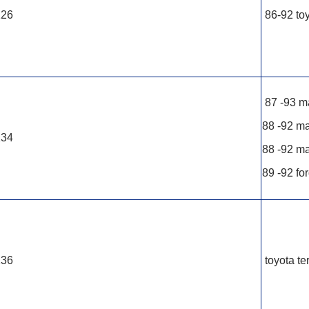
126
86-92 toy
87 -93 ma
88 -92 ma
134
88 -92 ma
89 -92 fo
136
toyota te