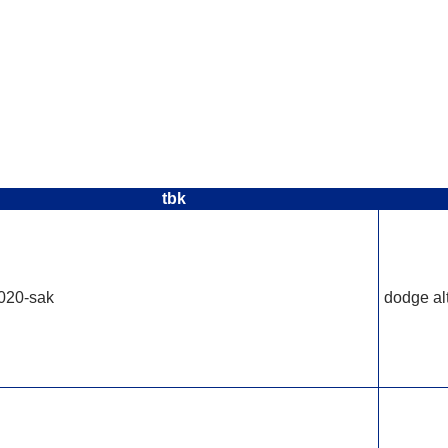
tbk
-020-sak
dodge alt