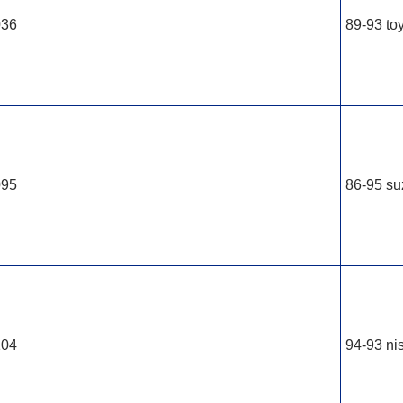
036
89-93 toy
095
86-95 suz
104
94-93 ni