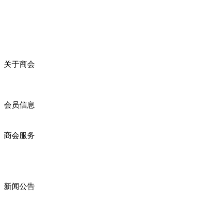
关于商会
商会简介
商会章程
入会须知
会员信息
会员企业
产品分类
商会服务
企业动态
展会动态
商会动态
政策法规
新闻公告
全讯新的公告
本省新闻
行业动态