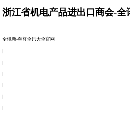
浙江省机电产品进出口商会-全
全讯新-至尊全讯大全官网
全讯新-至尊全讯大全官网
|
关于商会
|
会员信息
|
商会服务
|
新闻公告
|
电子刊物
|
联系全讯新