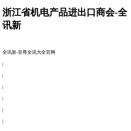
浙江省机电产品进出口商会-全
讯新
全讯新-至尊全讯大全官网
全讯新-至尊全讯大全官网
|
关于商会
|
会员信息
|
商会服务
|
新闻公告
|
电子刊物
|
联系全讯新