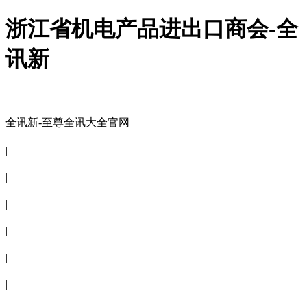
浙江省机电产品进出口商会-全
讯新
全讯新-至尊全讯大全官网
全讯新-至尊全讯大全官网
|
关于商会
|
会员信息
|
商会服务
|
新闻公告
|
电子刊物
|
联系全讯新