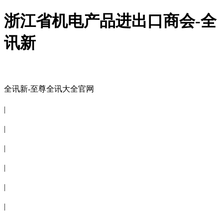
浙江省机电产品进出口商会-全
讯新
全讯新-至尊全讯大全官网
全讯新-至尊全讯大全官网
|
关于商会
|
会员信息
|
商会服务
|
新闻公告
|
电子刊物
|
联系全讯新