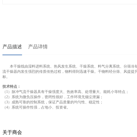
产品描述
产品详情
本干燥线由湿料进料系统、热风发生系统、干燥系统、料气分离系统、分筛冷
流干燥器内发生强烈的传质传热过程，物料得到迅速干燥。干物料经分筛、风提提
标。
技术特点：
（1）脉冲气流干燥器具有干燥强度大、热效率高、处理量大、能耗小等特点；
（2）系统为微负压操作，密闭性很好，工作环境无烟尘泄漏；
（3）成熟可靠的控制系统，保证产品质量的均匀性、稳定性；
（4）系统可操作性强，占地小、投资省。
关于商会