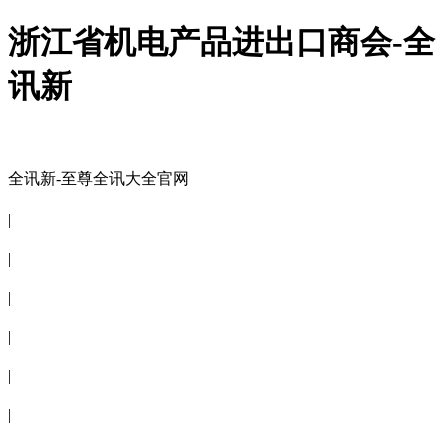
浙江省机电产品进出口商会-全
讯新
全讯新-至尊全讯大全官网
全讯新-至尊全讯大全官网
|
关于商会
|
会员信息
|
商会服务
|
新闻公告
|
电子刊物
|
联系全讯新