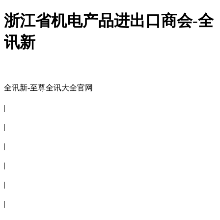
浙江省机电产品进出口商会-全
讯新
全讯新-至尊全讯大全官网
全讯新-至尊全讯大全官网
|
关于商会
|
会员信息
|
商会服务
|
新闻公告
|
电子刊物
|
联系全讯新