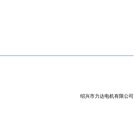
绍兴市力达电机有限公司