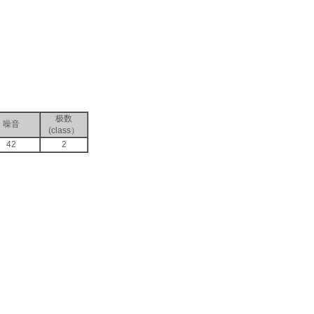
极数
噪音
(class）
42
2