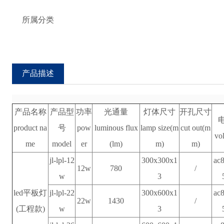
所属分类
产品描述
产品名称
产品型
功率
光通量
灯体尺寸
开孔尺寸
product na
号
pow
luminous flux
lamp size(m
cut out(m
vo
me
model
er
(lm)
m)
m)
jl-lpl-12
300x300x1
ac
12w
780
/
w
3
led平板灯
jl-lpl-22
300x600x1
ac
22w
1430
/
(工程款)
w
3