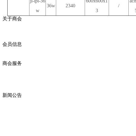
jl-lpl-36
600x600x1
ac
36w
2340
/
w
3
关于商会
商会简介
商会章程
入会须知
会员信息
会员企业
产品分类
商会服务
企业动态
展会动态
商会动态
政策法规
新闻公告
全讯新的公告
本省新闻
行业动态
浙江省机电产品进出口商会