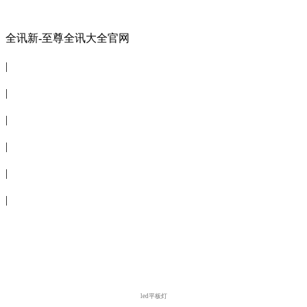
全讯新-至尊全讯大全官网
全讯新-至尊全讯大全官网
|
关于商会
|
会员信息
|
商会服务
|
新闻公告
|
电子刊物
|
联系全讯新
led平板灯