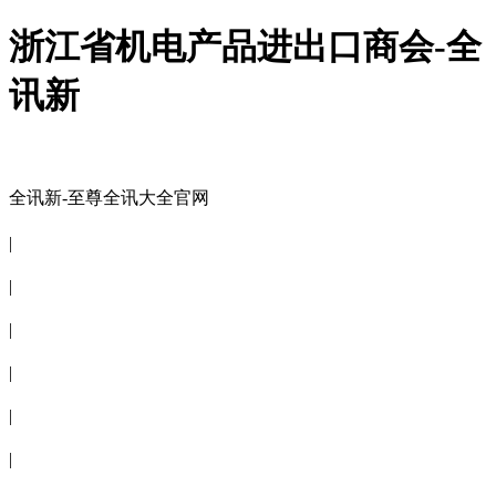
浙江省机电产品进出口商会-全
讯新
全讯新-至尊全讯大全官网
全讯新-至尊全讯大全官网
|
关于商会
|
会员信息
|
商会服务
|
新闻公告
|
电子刊物
|
联系全讯新