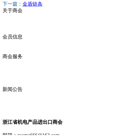
下一篇：
金盾链条
关于商会
商会简介
商会章程
入会须知
会员信息
会员企业
产品分类
商会服务
企业动态
展会动态
商会动态
政策法规
新闻公告
全讯新的公告
本省新闻
行业动态
浙江省机电产品进出口商会
邮箱：
zccme666@163.com