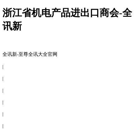
浙江省机电产品进出口商会-全
讯新
全讯新-至尊全讯大全官网
全讯新-至尊全讯大全官网
|
关于商会
|
会员信息
|
商会服务
|
新闻公告
|
电子刊物
|
联系全讯新