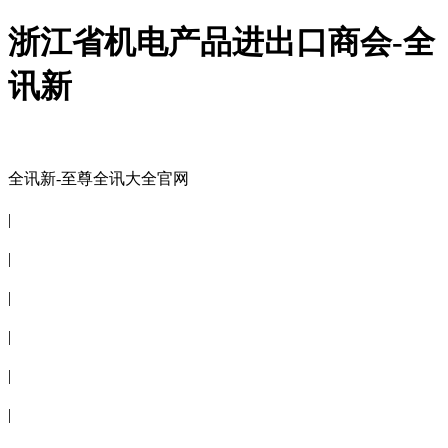
浙江省机电产品进出口商会-全
讯新
全讯新-至尊全讯大全官网
全讯新-至尊全讯大全官网
|
关于商会
|
会员信息
|
商会服务
|
新闻公告
|
电子刊物
|
联系全讯新