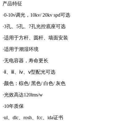
产品特征
·0-10v调光，10kv/ 20kv spd可选
·3孔、5孔、7孔光控底座可选
·适用于方杆、圆杆、墙面安装
·适用于潮湿环境
·无电容器，寿命更长
·ⅱ、ⅲ、ⅳ、ⅴ型配光可选
·颜色：棕色/ 黑色/ 白色/ 灰色
·光效高达120lms/w
·10年质保
·ul、dlc、rosh、fcc、ida证书