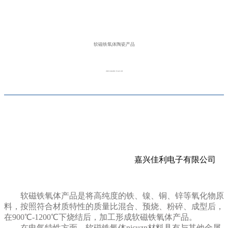
软磁铁氧体陶瓷产品
2021-04-06 15:41:18
嘉兴佳利电子有限公司
软磁铁氧体产品是将高纯度的铁、镍、铜、锌等氧化物原
料，按照符合材质特性的质量比混合、预烧、粉碎、成型后，
在900℃-1200℃下烧结后，加工形成软磁铁氧体产品。
在电气特性方面，软磁铁氧体nicuzn材料具有与其他金属