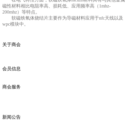
磁性材料相比电阻率高、损耗低、应用频率高（1mhz-
200mhz）等特点。
软磁铁氧体烧结片主要作为导磁材料应用于nfc天线以及
wpc模块中。
关于商会
商会简介
商会章程
入会须知
会员信息
会员企业
产品分类
商会服务
企业动态
展会动态
商会动态
政策法规
新闻公告
全讯新的公告