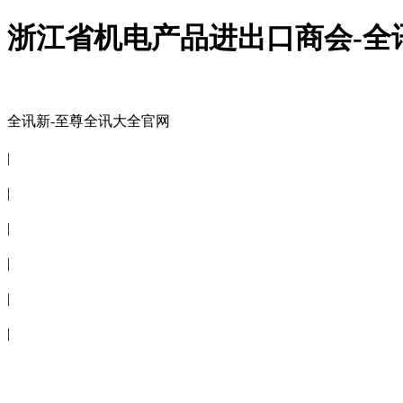
浙江省机电产品进出口商会-全
全讯新-至尊全讯大全官网
全讯新-至尊全讯大全官网
|
关于商会
|
会员信息
|
商会服务
|
新闻公告
|
电子刊物
|
联系全讯新