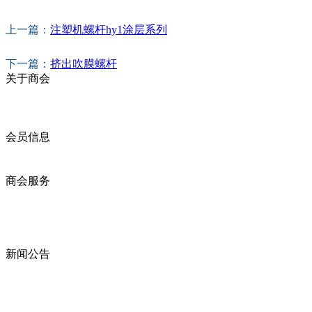
上一篇：
注塑机螺杆hy1涂层系列
下一篇：
挤出吹膜螺杆
关于商会
商会简介
商会章程
入会须知
会员信息
会员企业
产品分类
商会服务
企业动态
展会动态
商会动态
政策法规
新闻公告
全讯新的公告
本省新闻
行业动态