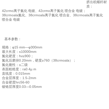
挤出机螺杆材
质：
42crmo离子氮化 电镀、42crmo离子氮化 喷合金 电镀；
38crmoala氮化、38crmoala离子氮化 喷合金、38crmoala离子氮化
喷合金 电镀
基本参数：
规格：φ15 mm—φ300mm
最大长度：≤10000mm
氮化硬度：hv≥900；
氮化后磨掉0.20mm，硬度≥760（38crmoala）；
氮化脆性：≤二级
表面粗糙度：ra0.4µ m
直线度：0.015mm
合金层厚度：1.5-2mm
合金硬度hrc56-60
镀铬层厚度0.03—0.05mm