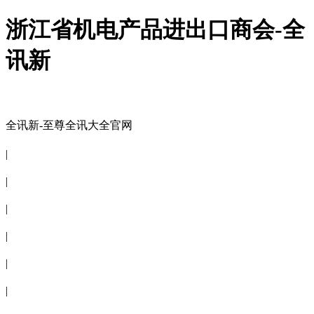
浙江省机电产品进出口商会-全
讯新
全讯新-至尊全讯大全官网
全讯新-至尊全讯大全官网
|
关于商会
|
会员信息
|
商会服务
|
新闻公告
|
电子刊物
|
联系全讯新