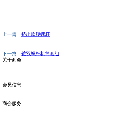
上一篇：
挤出吹膜螺杆
下一篇：
锥双螺杆机筒套组
关于商会
商会简介
商会章程
入会须知
会员信息
会员企业
产品分类
商会服务
企业动态
展会动态
商会动态
政策法规