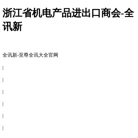
浙江省机电产品进出口商会-全
讯新
全讯新-至尊全讯大全官网
全讯新-至尊全讯大全官网
|
关于商会
|
会员信息
|
商会服务
|
新闻公告
|
电子刊物
|
联系全讯新