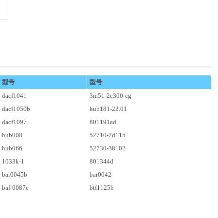
型号
型号
dacf1041
3m51-2c300-cg
dacf1050b
hub181-22.01
dacf1097
801191ad
hub008
52710-2d115
hub066
52730-38102
1033k-1
801344d
bar0045b
bar0042
baf-0087e
btf1125b