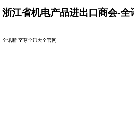
浙江省机电产品进出口商会-全
全讯新-至尊全讯大全官网
全讯新-至尊全讯大全官网
|
关于商会
|
会员信息
|
商会服务
|
新闻公告
|
电子刊物
|
联系全讯新