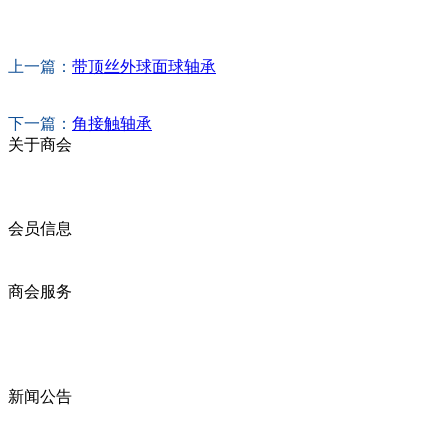
上一篇：
带顶丝外球面球轴承
下一篇：
角接触轴承
关于商会
商会简介
商会章程
入会须知
会员信息
会员企业
产品分类
商会服务
企业动态
展会动态
商会动态
政策法规
新闻公告
全讯新的公告
本省新闻