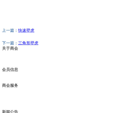
上一篇：
快速壁虎
下一篇：
三角形壁虎
关于商会
商会简介
商会章程
入会须知
会员信息
会员企业
产品分类
商会服务
企业动态
展会动态
商会动态
政策法规
新闻公告