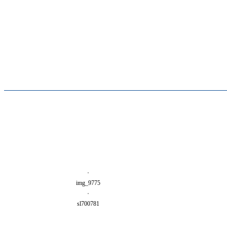
img_9775
sl700781