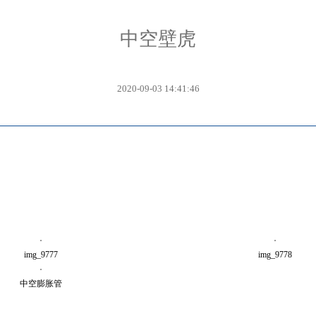
中空壁虎
2020-09-03 14:41:46
img_9777
img_9778
中空膨胀管