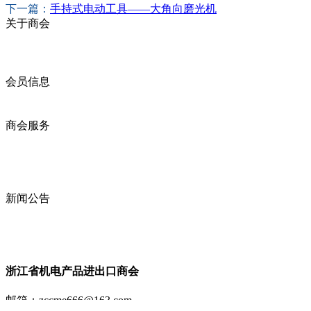
下一篇：
手持式电动工具——大角向磨光机
关于商会
商会简介
商会章程
入会须知
会员信息
会员企业
产品分类
商会服务
企业动态
展会动态
商会动态
政策法规
新闻公告
全讯新的公告
本省新闻
行业动态
浙江省机电产品进出口商会
邮箱：
zccme666@163.com