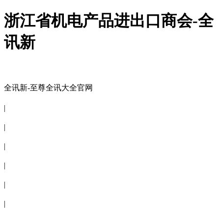
浙江省机电产品进出口商会-全
讯新
全讯新-至尊全讯大全官网
全讯新-至尊全讯大全官网
|
关于商会
|
会员信息
|
商会服务
|
新闻公告
|
电子刊物
|
联系全讯新