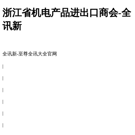
浙江省机电产品进出口商会-全
讯新
全讯新-至尊全讯大全官网
全讯新-至尊全讯大全官网
|
关于商会
|
会员信息
|
商会服务
|
新闻公告
|
电子刊物
|
联系全讯新