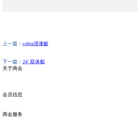
上一篇：
cobra清漆艇
下一篇：
24′ 双体船
关于商会
商会简介
商会章程
入会须知
会员信息
会员企业
产品分类
商会服务
企业动态
展会动态
商会动态