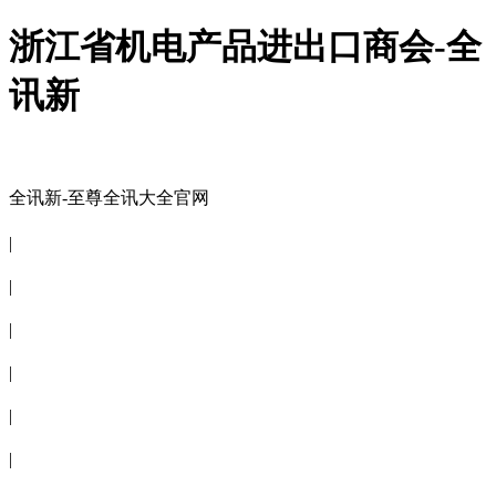
浙江省机电产品进出口商会-全
讯新
全讯新-至尊全讯大全官网
全讯新-至尊全讯大全官网
|
关于商会
|
会员信息
|
商会服务
|
新闻公告
|
电子刊物
|
联系全讯新