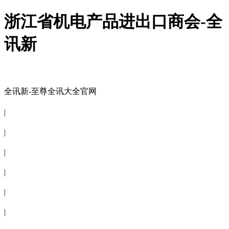
浙江省机电产品进出口商会-全
讯新
全讯新-至尊全讯大全官网
全讯新-至尊全讯大全官网
|
关于商会
|
会员信息
|
商会服务
|
新闻公告
|
电子刊物
|
联系全讯新