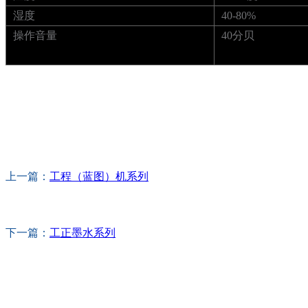
湿度
40-80%
操作音量
40分贝
上一篇：
工程（蓝图）机系列
下一篇：
工正墨水系列
关于商会
商会简介
商会章程
入会须知
会员信息