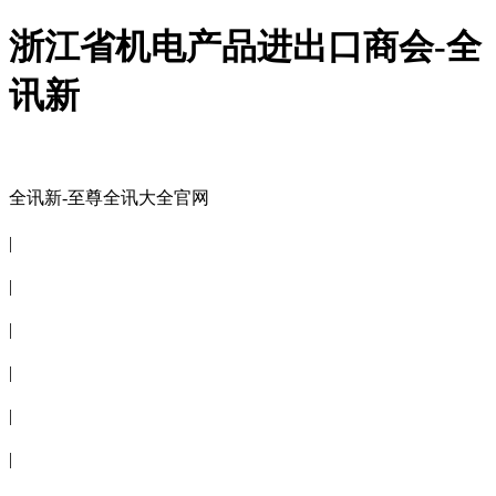
浙江省机电产品进出口商会-全
讯新
全讯新-至尊全讯大全官网
全讯新-至尊全讯大全官网
|
关于商会
|
会员信息
|
商会服务
|
新闻公告
|
电子刊物
|
联系全讯新