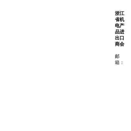
动态
浙江
省机
电产
品进
出口
商会
邮
箱：