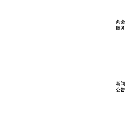
企业
产品
分类
商会
服务
企业
动态
展会
动态
商会
动态
政策
法规
新闻
公告
全讯
新的
公告
本省
新闻
行业