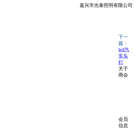
嘉兴市光泰照明有限公司
下一
篇：
led汽
车头
灯
关于
商会
商会
简介
商会
章程
入会
须知
会员
信息
会员