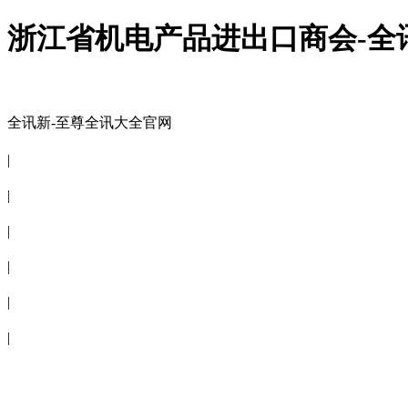
浙江省机电产品进出口商会-全
全讯新-至尊全讯大全官网
全讯新-至尊全讯大全官网
|
关于商会
|
会员信息
|
商会服务
|
新闻公告
|
电子刊物
|
联系全讯新