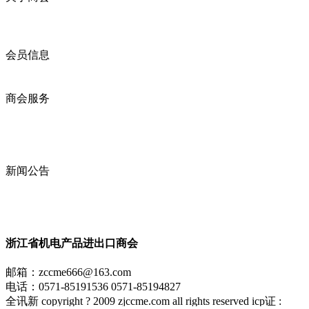
商会简介
商会章程
入会须知
会员信息
会员企业
产品分类
商会服务
企业动态
展会动态
商会动态
政策法规
新闻公告
全讯新的公告
本省新闻
行业动态
浙江省机电产品进出口商会
邮箱：
zccme666@163.com
电话：0571-85191536 0571-85194827
全讯新 copyright ? 2009 zjccme.com all rights reserved icp证 :