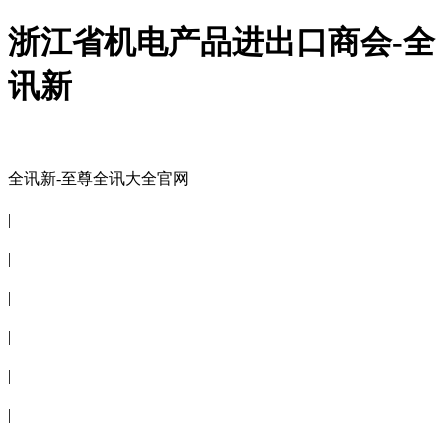
浙江省机电产品进出口商会-全
讯新
全讯新-至尊全讯大全官网
全讯新-至尊全讯大全官网
|
关于商会
|
会员信息
|
商会服务
|
新闻公告
|
电子刊物
|
联系全讯新