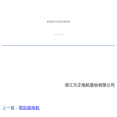
新能源汽车电机驱动器
2020-08-24 14:56:20
浙江方正电机股份有限公司
上一篇：
雨刮器电机