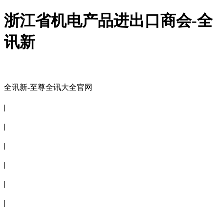
浙江省机电产品进出口商会-全
讯新
全讯新-至尊全讯大全官网
全讯新-至尊全讯大全官网
|
关于商会
|
会员信息
|
商会服务
|
新闻公告
|
电子刊物
|
联系全讯新