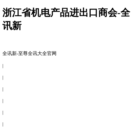
浙江省机电产品进出口商会-全
讯新
全讯新-至尊全讯大全官网
全讯新-至尊全讯大全官网
|
关于商会
|
会员信息
|
商会服务
|
新闻公告
|
电子刊物
|
联系全讯新