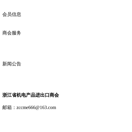
商会章程
入会须知
会员信息
会员企业
产品分类
商会服务
企业动态
展会动态
商会动态
政策法规
新闻公告
全讯新的公告
本省新闻
行业动态
浙江省机电产品进出口商会
邮箱：
zccme666@163.com
电话：0571-85191536 0571-85194827
全讯新 copyright ? 2009 zjccme.com all rights reserved icp证 :
浙江机电商会 至尊全讯大全官网的版权所有